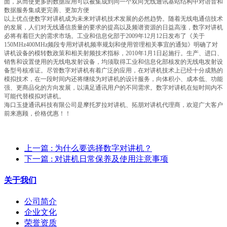
面，从而使更多的数据应用可以被集成到同一个双向无线通讯基站结构中对语音和
数据服务集成更完善、更加方便
以上优点使数字对讲机成为未来对讲机技术发展的必然趋势。随着无线电通信技术
的发展，人们对无线通信质量的要求的提高以及频谱资源的日益高涨，数字对讲机
必将有着巨大的需求市场。工业和信息化部于2009年12月12日发布了《关于
150MHz400MHz频段专用对讲机频率规划和使用管理相关事宜的通知》明确了对
讲机设备的模转数政策和相关射频技术指标，2010年1月1日起施行。生产、进口、
销售和设置使用的无线电发射设备，均须取得工业和信息化部核发的无线电发射设
备型号核准证。尽管数字对讲机有着广泛的应用，在对讲机技术上已经十分成熟的
模拟技术，在一段时间内还将继续为对讲机的设计服务，向体积小、成本低、功能
强、更商品化的方向发展，以满足通讯用户的不同需求。数字对讲机在短时间内不
可能代替模拟对讲机。
海口玉捷通讯科技有限公司是摩托罗拉对讲机、拓朋对讲机代理商，欢迎广大客户
前来惠顾，价格优惠！！
上一篇
: 为什么要选择数字对讲机？
下一篇
: 对讲机日常保养及使用注意事项
关于我们
公司简介
企业文化
荣誉资质