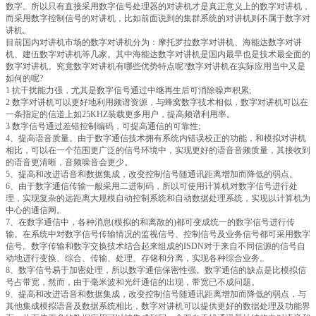
数字。所以只有直接采用数字信号处理器的对讲机才是真正意义上的数字对讲机，
而采用数字控制信号的对讲机，比如前面说到的集群系统的对讲机则不属于数字对
讲机。
目前国内对讲机市场的数字对讲机分为：摩托罗拉数字对讲机、海能达数字对讲
机、建伍数字对讲机等几家。其中海能达数字对讲机是国内最早也是技术最全面的
数字对讲机。究竟数字对讲机有哪些优势特点呢?数字对讲机在实际应用当中又是
如何的呢?
1 抗干扰能力强，尤其是数字信号通过中继再生后可消除噪声积累;
2 数字对讲机可以更好地利用频谱资源，与蜂窝数字技术相似，数字对讲机可以在
一条指定的信道上如25KHZ装载更多用户，提高频谱利用率。
3 数字信号通过差错控制编码，可提高通信的可靠性;
4、提高语音质量。由于数字通信技术拥有系统内错误校正的功能，和模拟对讲机
相比，可以在一个范围更广泛的信号环境中，实现更好的语音音频质量，其接收到
的语音更清晰，音频噪音会更少。
5、提高和改进语音和数据集成，改变控制信号随通讯距离增加而降低的弱点。
6、由于数字通信传输一般采用二进制码，所以可使用计算机对数字信号进行处
理，实现复杂的远距离大规模自动控制系统和自动数据处理系统，实现以计算机为
中心的通信网。
7、在数字通信中，各种消息(模拟的和离散的)都可变成统一的数字信号进行传
输。在系统中对数字信号传输情况的监视信号、控制信号及业务信号都可采用数字
信号。数字传输和数字交换技术结合起来组成的ISDN对于来自不同信源的信号自
动地进行变换、综合、传输、处理、存储和分离，实现各种综合业务。
8、数字信号易于加密处理，所以数字通信保密性强。数字通信的缺点是比模拟信
号占带宽，然而，由于毫米波和光纤通信的出现，带宽已不成问题。
9、提高和改进语音和数据集成，改变控制信号随通讯距离增加而降低的弱点，与
其他集成模拟语音及数据系统相比，数字对讲机可以提供更好的数据处理及功能界