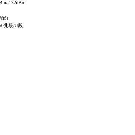
dBm/-132dBm
（选配）
350兆段/U段