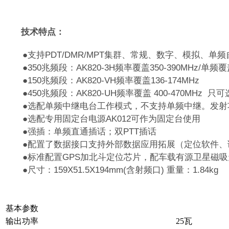
技术特点：
●支持PDT/DMR/MPT集群、常规、数字、模拟、单
●350兆频段：AK820-3H频率覆盖350-390MHz/单频覆盖
●150兆频段：AK820-VH频率覆盖136-174MHz
●450兆频段：AK820-UH频率覆盖 400-470MHz 只
●选配单频中继电台工作模式，不支持单频中继。发射
●选配专用固定台电源AK012可作为固定台使用
●强插：单频直通插话；双PTT插话
●配置了数据接口支持外部数据应用拓展（定位软件、
●标准配置GPS加北斗定位芯片，配车载有源卫星磁
●尺寸：159X51.5X194mm(含射频口) 重量：1.84kg
基本参数
输出功率
25瓦