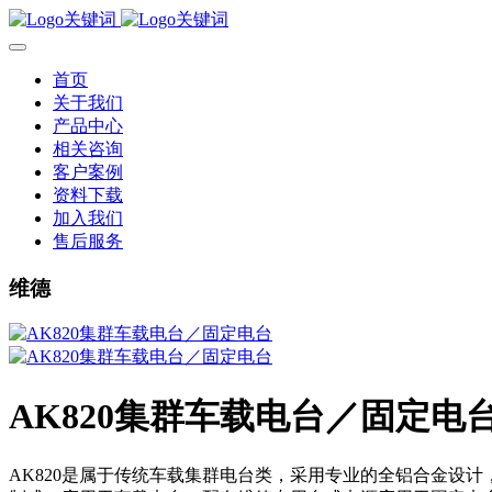
首页
关于我们
产品中心
相关咨询
客户案例
资料下载
加入我们
售后服务
维德
AK820集群车载电台／固定电
AK820是属于传统车载集群电台类，采用专业的全铝合金设