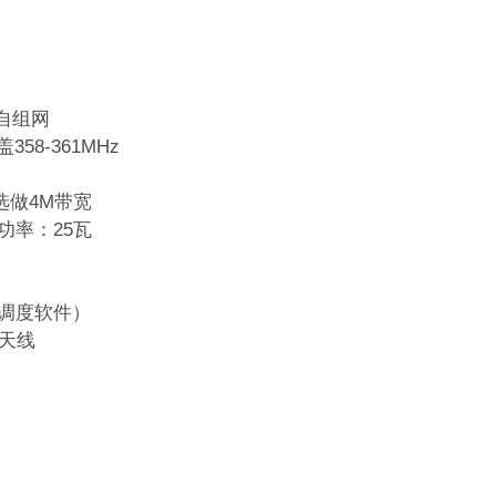
频自组网
358-361MHz
可选做4M带宽
功率：25瓦
调度软件）
吸天线