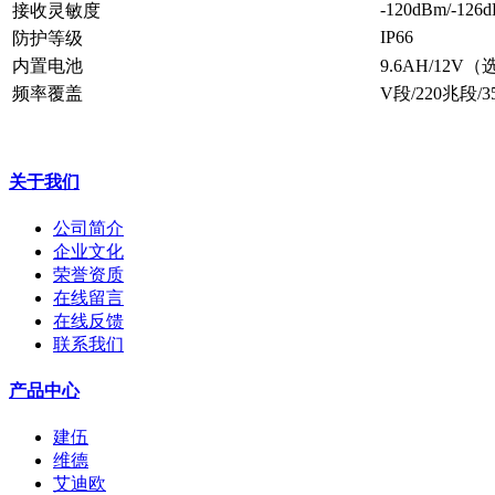
-120dBm/-126
接收灵敏度
IP66
防护等级
内置电池
9.6AH/12V
频率覆盖
V段/220兆段/
关于我们
公司简介
企业文化
荣誉资质
在线留言
在线反馈
联系我们
产品中心
建伍
维德
艾迪欧